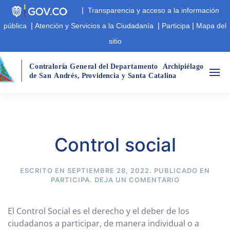
|
Transparencia y acceso a la información
|
|
|
pública
Atención y Servicios a la Ciudadanía
Participa
Mapa del
sitio
Cont
r
aloría Gene
r
al del Departamento
A
r
chipiélago  
de San
André
s
,
 P
r
ovidencia y Santa Catalina
Control social
ESCRITO EN
SEPTIEMBRE 28, 2022
. PUBLICADO EN
PARTICIPA
.
DEJA UN COMENTARIO
El Control Social es el derecho y el deber de los
ciudadanos a participar, de manera individual o a