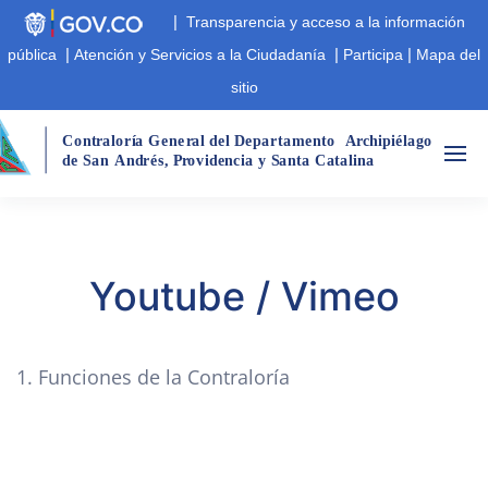
|
Transparencia y acceso a la información
|
|
|
pública
Atención y Servicios a la Ciudadanía
Participa
Mapa del
sitio
Cont
r
aloría Gene
r
al del Departamento
A
r
chipiélago  
de San
André
s
,
 P
r
ovidencia y Santa Catalina
Youtube / Vimeo
1. Funciones de la Contraloría