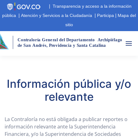
|
Transparencia y acceso a la información
|
|
|
pública
Atención y Servicios a la Ciudadanía
Participa
Mapa del
sitio
Cont
r
aloría Gene
r
al del Departamento
A
r
chipiélago  
de San
André
s
,
 P
r
ovidencia y Santa Catalina
Información pública y/o
relevante
La Contraloría no está obligada a publicar reportes o
información relevante ante la Superintendencia
Financiera, y/o la Superintendencia de Sociedades