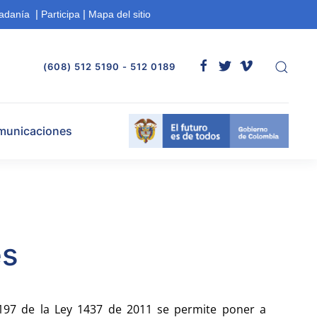
|
|
dadanía
Participa
Mapa del sitio
(608) 512 5190 - 512 0189
municaciones
es
 197 de la Ley 1437 de 2011 se permite poner a