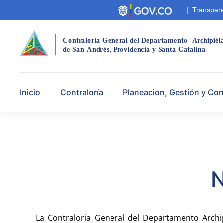
|
Transpare
Cont
r
aloría Gene
r
al del Departamento
A
r
chipiél
de San
André
s
,
 P
r
ovidencia y Santa Catalina
Inicio
Contraloría
Planeacion, Gestión y Con
N
La Contraloria General del Departamento Archi