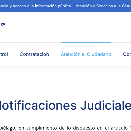
|
ncia y acceso a la información pública
Atención y Servicios a la Ciu
ago  
trol
Contratación
Atención al Ciudadano
Co
otificaciones Judicial
piélago, en cumplimiento de lo dispuesto en el articulo