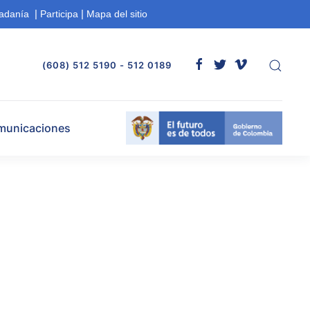
|
|
dadanía
Participa
Mapa del sitio
(608) 512 5190 - 512 0189
municaciones