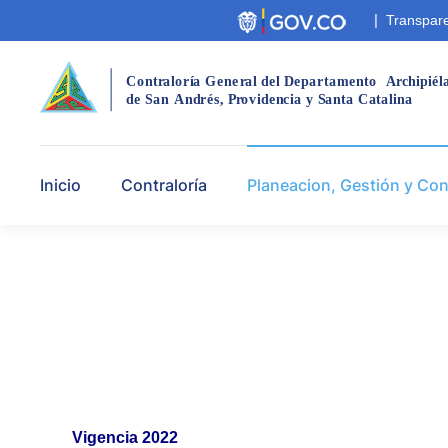
|
Transpare
Cont
r
aloría Gene
r
al del Departamento
A
r
chipiél
de San
André
s
,
 P
r
ovidencia y Santa Catalina
Inicio
Contraloría
Planeacion, Gestión y Con
Vigencia 2022