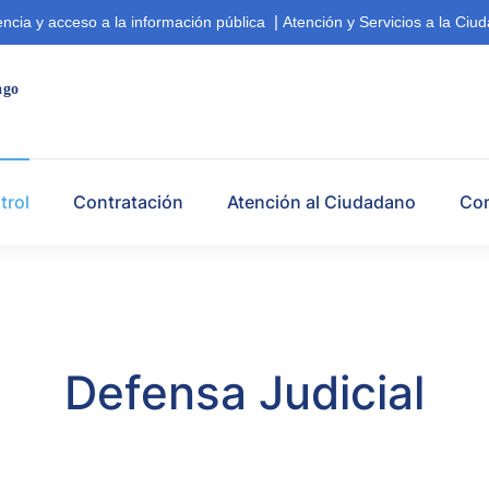
|
ncia y acceso a la información pública
Atención y Servicios a la Ciu
ago  
trol
Contratación
Atención al Ciudadano
Co
Defensa Judicial