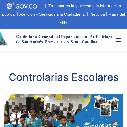
|
Transparencia y acceso a la información
|
|
|
pública
Atención y Servicios a la Ciudadanía
Participa
Mapa del
sitio
Cont
r
aloría Gene
r
al del Departamento
A
r
chipiélago  
de San
André
s
,
 P
r
ovidencia y Santa Catalina
Controlarias Escolares