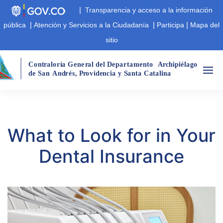
|
Transparencia y acceso a la información
|
|
|
pública
Atención y Servicios a la Ciudadanía
Participa
Mapa del
sitio
Cont
r
aloría Gene
r
al del Departamento
A
r
chipiélago  
de San
André
s
,
 P
r
ovidencia y Santa Catalina
What to Look for in Your
Dental Insurance