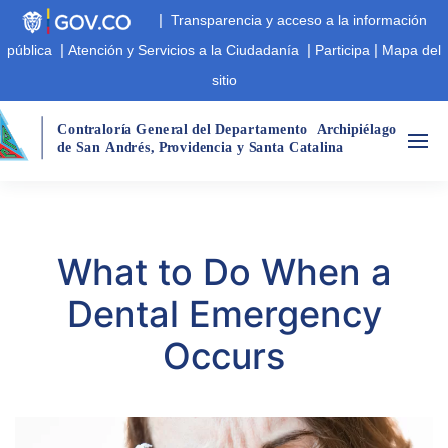
|
Transparencia y acceso a la información
|
|
|
pública
Atención y Servicios a la Ciudadanía
Participa
Mapa del
sitio
Cont
r
aloría Gene
r
al del Departamento
A
r
chipiélago  
de San
André
s
,
 P
r
ovidencia y Santa Catalina
What to Do When a
Dental Emergency
Occurs