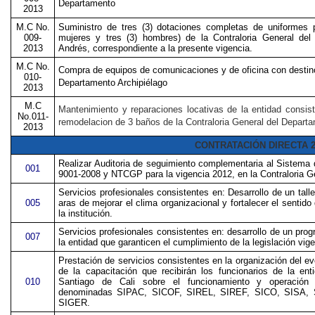
Departamento
2013
M.C No.
Suministro de tres (3) dotaciones completas de uniformes p
009-
mujeres y tres (3) hombres) de la Contraloria General de
2013
Andrés, correspondiente a la presente vigencia.
M.C No.
Compra de equipos de comunicaciones y de oficina con destino 
010-
Departamento Archipiélago
2013
M.C
Mantenimiento y reparaciones locativas de la entidad consist
No.011-
remodelacion de 3 baños de la Contraloria General del Depart
2013
CONTRATACIÓN DIRECTA 2
Realizar Auditoria de seguimiento complementaria al Sistema
001
9001-2008 y NTCGP para la vigencia 2012, en la Contraloria G
Servicios profesionales consistentes en: Desarrollo de un talle
005
aras de mejorar el clima organizacional y fortalecer el sentido
la institución.
Servicios profesionales consistentes en: desarrollo de un pro
007
la entidad que garanticen el cumplimiento de la legislación vige
Prestación de servicios consistentes en la organización del e
de la capacitación que recibirán los funcionarios de la ent
010
Santiago de Cali sobre el funcionamiento y operación 
denominadas SIPAC, SICOF, SIREL, SIREF, SICO, SISA,
SIGER.