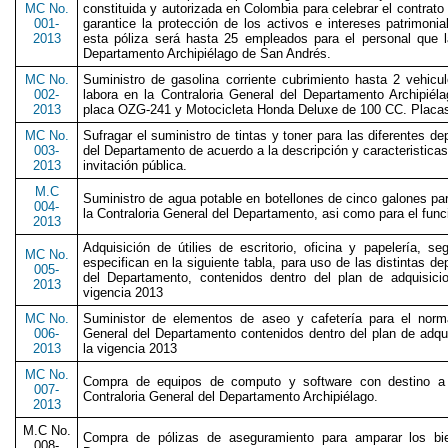
MC No.
constituida y autorizada en Colombia para celebrar el contrat
001-
garantice la protección de los activos e intereses patrimonia
2013
esta póliza será hasta 25 empleados para el personal que l
Departamento Archipiélago de San Andrés.
MC No.
Suministro de gasolina corriente cubrimiento hasta 2 vehic
002-
labora en la Contraloria General del Departamento Archipié
2013
placa OZG-241 y Motocicleta Honda Deluxe de 100 CC. Placa
MC No.
Sufragar el suministro de tintas y toner para las diferentes d
003-
del Departamento de acuerdo a la descripción y caracteristica
2013
invitación pública.
M.C
Suministro de agua potable en botellones de cinco galones pa
004-
la Contraloria General del Departamento, asi como para el func
2013
Adquisición de útilies de escritorio, oficina y papelería, 
MC No.
especifican en la siguiente tabla, para uso de las distintas d
005-
del Departamento, contenidos dentro del plan de adquisici
2013
vigencia 2013
MC No.
Suministor de elementos de aseo y cafetería para el norma
006-
General del Departamento contenidos dentro del plan de adqui
2013
la vigencia 2013
MC No.
Compra de equipos de computo y software con destino a l
007-
Contraloria General del Departamento Archipiélago.
2013
M.C No.
Compra de pólizas de aseguramiento para amparar los bie
008-