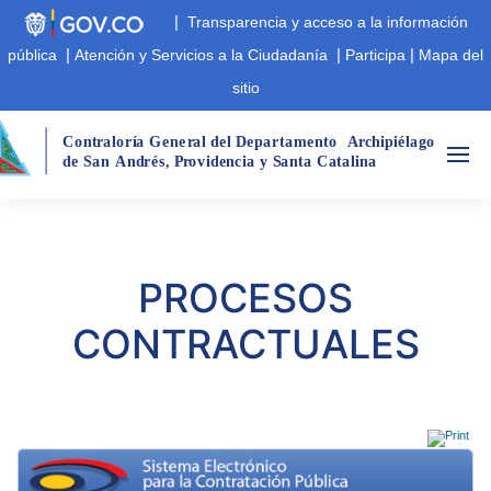
|
Transparencia y acceso a la información
|
|
|
pública
Atención y Servicios a la Ciudadanía
Participa
Mapa del
sitio
Cont
r
aloría Gene
r
al del Departamento
A
r
chipiélago  
de San
André
s
,
 P
r
ovidencia y Santa Catalina
PROCESOS
CONTRACTUALES