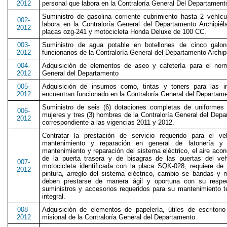
2012
personal que labora en la Contraloría General Del Departament
Suministro de gasolina corriente cubrimiento hasta 2 vehíc
002-
labora en la Contraloría General del Departamento Archipié
2012
placas ozg-241 y motocicleta Honda Deluxe de 100 CC.
003-
Suministro de agua potable en botellones de cinco gal
2012
funcionarios de la Contraloría General del Departamento Archi
004-
Adquisición de elementos de aseo y cafetería para el norm
2012
General del Departamento
005-
Adquisición de insumos como, tintas y toners para las i
2012
encuentran funcionado en la Contraloría General del Departam
Suministro de seis (6) dotaciones completas de uniformes p
006-
mujeres y tres (3) hombres de la Contraloría General del Dep
2012
correspondiente a las vigencias 2011 y 2012.
Contratar la prestación de servicio requerido para el v
mantenimiento y reparación en general de latonería y pi
mantenimiento y reparación del sistema eléctrico, el aire ac
de la puerta trasera y de bisagras de las puertas del ve
007-
motocicleta identificada con la placa SQK-028, requiere de 
2012
pintura, arreglo del sistema eléctrico, cambio se bandas y 
deben prestarse de manera ágil y oportuna con su resp
suministros y accesorios requeridos para su mantenimiento 
integral.
008-
Adquisición de elementos de papelería, útiles de escritori
2012
misional de la Contraloría General del Departamento.