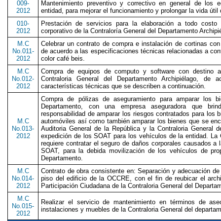
009-
Mantenimiento preventivo y correctivo en general de los e
2012
entidad, para mejorar el funcionamiento y prolongar la vida úti
010-
Prestación de servicios para la elaboración a todo costo
2012
corporativo de la Contraloría General del Departamento Archipi
M.C
Celebrar un contrato de compra e instalación de cortinas con
No.011-
de acuerdo a las especificaciones técnicas relacionadas a conti
2012
color café beis.
M.C
Compra de equipos de computo y software con destino a 
No.012-
Contraloria General del Departamento Archipiélago, de a
2012
características técnicas que se describen a continuación.
Compra de pólizas de aseguramiento para amparar los bie
Departamento, con una empresa aseguradora que brinde
responsabilidad de amparar los riesgos contratados para los b
M.C
automóviles así como también amparar los bienes que se enc
No.013-
Auditoria General de la República y la Contraloria General 
2012
expedición de los SOAT para los vehículos de la entidad. La 
requiere contratar el seguro de daños corporales causados a 
SOAT, para la debida movilización de los vehículos de prop
Departamento.
M.C
Contrato de obra consistente en: Separación y adecuación de 
No.014-
piso del edificio de la OCCRE, con el fin de reubicar el arc
2012
Participación Ciudadana de la Contraloria General del Departa
M.C
Realizar el servicio de mantenimiento en términos de aseo
No.015-
instalaciones y muebles de la Contraloria General del departa
2012