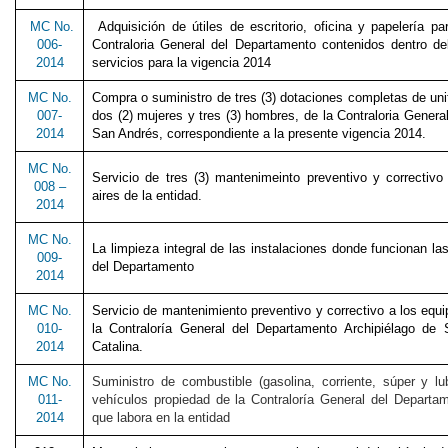
MC No.
Adquisición de útiles de escritorio, oficina y papelería p
006-
Contraloria General del Departamento contenidos dentro de
2014
servicios para la vigencia 2014
MC No.
Compra o suministro de tres (3) dotaciones completas de unif
007-
dos (2) mujeres y tres (3) hombres, de la Contraloria Genera
2014
San Andrés, correspondiente a la presente vigencia 2014.
MC No.
Servicio de tres (3) mantenimeinto preventivo y correctivo
008 –
aires de la entidad.
2014
MC No.
La limpieza integral de las instalaciones donde funcionan las
009-
del Departamento
2014
MC No.
Servicio de mantenimiento preventivo y correctivo a los equi
010-
la Contraloría General del Departamento Archipiélago de
2014
Catalina.
MC No.
Suministro de combustible (gasolina, corriente, súper y lu
011-
vehículos propiedad de la Contraloría General del Departa
2014
que labora en la entidad