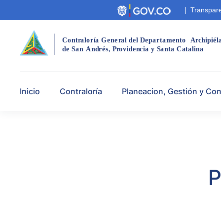
|
Transpare
Cont
r
aloría Gene
r
al del Departamento
A
r
chipiél
de San
André
s
,
 P
r
ovidencia y Santa Catalina
Inicio
Contraloría
Planeacion, Gestión y Con
P