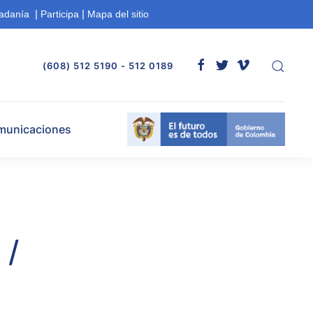
|
|
dadanía
Participa
Mapa del sitio
(608) 512 5190 - 512 0189
municaciones
 /