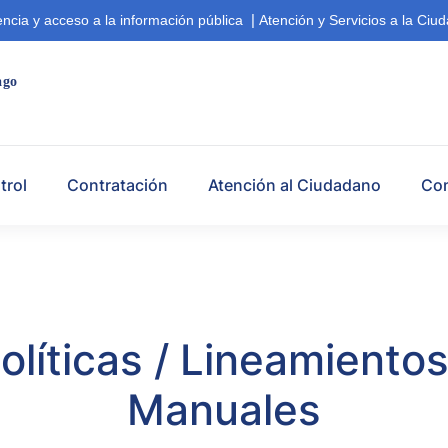
|
ncia y acceso a la información pública
Atención y Servicios a la Ciu
ago  
trol
Contratación
Atención al Ciudadano
Co
olíticas / Lineamientos
Manuales