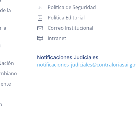
Política de Seguridad
de la
Política Editorial
 la
Correo Institucional
Intranet
a
Notificaciones Judiciales
 Nación
notificaciones_judiciales@contraloriasai.go
ombiano
iente
a