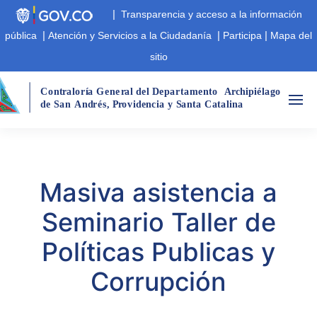
|
Transparencia y acceso a la información
|
|
|
pública
Atención y Servicios a la Ciudadanía
Participa
Mapa del
sitio
Cont
r
aloría Gene
r
al del Departamento
A
r
chipiélago  
de San
André
s
,
 P
r
ovidencia y Santa Catalina
Masiva asistencia a
Seminario Taller de
Políticas Publicas y
Corrupción