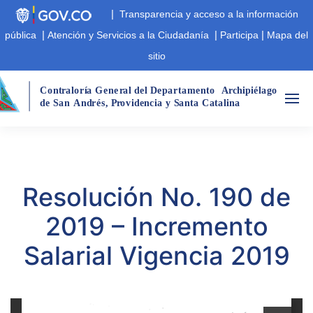
|
Transparencia y acceso a la información
|
|
|
pública
Atención y Servicios a la Ciudadanía
Participa
Mapa del
sitio
Cont
r
aloría Gene
r
al del Departamento
A
r
chipiélago  
de San
André
s
,
 P
r
ovidencia y Santa Catalina
Resolución No. 190 de
2019 – Incremento
Salarial Vigencia 2019