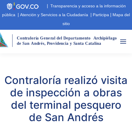
|
Transparencia y acceso a la información
|
|
|
pública
Atención y Servicios a la Ciudadanía
Participa
Mapa del
sitio
Cont
r
aloría Gene
r
al del Departamento
A
r
chipiélago  
de San
André
s
,
 P
r
ovidencia y Santa Catalina
Contraloría realizó visita
de inspección a obras
del terminal pesquero
de San Andrés