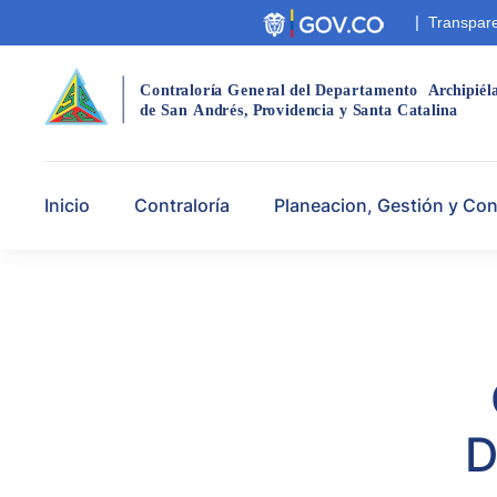
|
Transpare
Cont
r
aloría Gene
r
al del Departamento
A
r
chipiél
de San
André
s
,
 P
r
ovidencia y Santa Catalina
Inicio
Contraloría
Planeacion, Gestión y Con
D