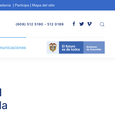
|
|
dadanía
Participa
Mapa del sitio
(608) 512 5190 - 512 0189
municaciones
l
la