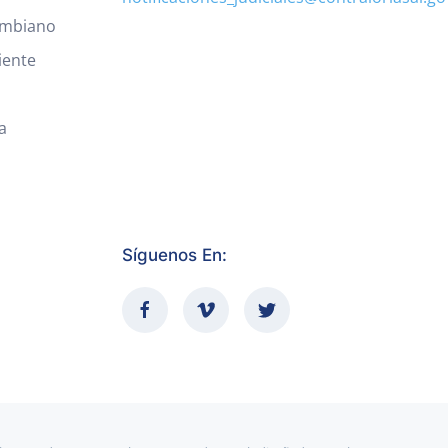
ombiano
iente
a
Síguenos En: