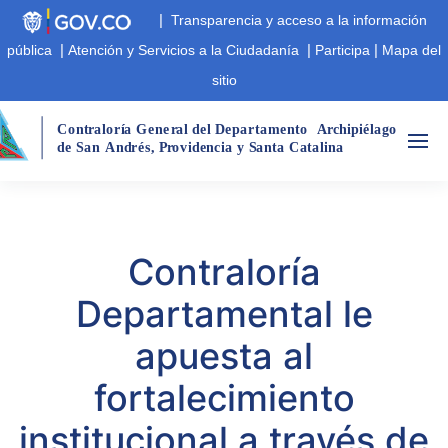
|
Transparencia y acceso a la información
|
|
|
pública
Atención y Servicios a la Ciudadanía
Participa
Mapa del
sitio
Cont
r
aloría Gene
r
al del Departamento
A
r
chipiélago  
de San
André
s
,
 P
r
ovidencia y Santa Catalina
Contraloría
Departamental le
apuesta al
fortalecimiento
institucional a través de