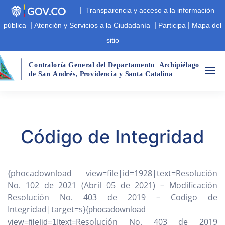
|
Transparencia y acceso a la información
|
|
|
pública
Atención y Servicios a la Ciudadanía
Participa
Mapa del
sitio
Cont
r
aloría Gene
r
al del Departamento
A
r
chipiélago  
de San
André
s
,
 P
r
ovidencia y Santa Catalina
Código de Integridad
{phocadownload view=file|id=1928|text=Resolución
No. 102 de 2021 (Abril 05 de 2021) – Modificación
Resolución No. 403 de 2019 – Codigo de
Integridad|target=s}
{phocadownload
Resolución No. 403 de 2019
view=file|id=1|text=