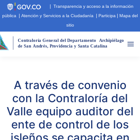
|
Transparencia y acceso a la información
|
|
|
pública
Atención y Servicios a la Ciudadanía
Participa
Mapa del
sitio
Cont
r
aloría Gene
r
al del Departamento
A
r
chipiélago  
de San
André
s
,
 P
r
ovidencia y Santa Catalina
A través de convenio
con la Contraloría del
Valle equipo auditor del
ente de control de los
isleños se capacita en